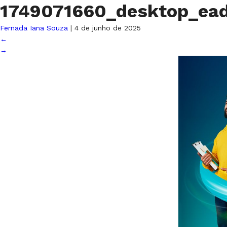
1749071660_desktop_ea
Fernada Iana Souza
|
4 de junho de 2025
←
→