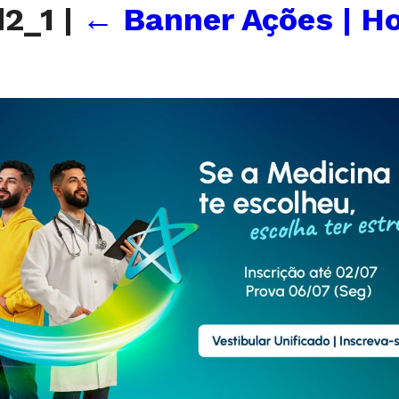
d2_1
|
←
Banner Ações | H