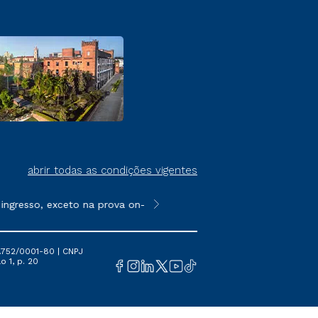
abrir todas as condições vigentes
esso, exceto na prova on-line ou agendada, que ofertam bolsas 
**Semipresencial é um formato do E
.752/0001-80 | CNPJ
o 1, p. 20