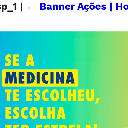
sp_1
|
←
Banner Ações | H