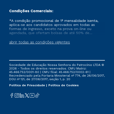
Condições Comerciais:
*A condição promocional de 1ª mensalidade isenta,
aplica-se aos candidatos aprovados em todas as
formas de ingresso, exceto na prova on-line ou
agendada, que ofertam bolsas de até 50% de
desconto, ambos ingressantes no semestre vigente,
que ainda não tenham efetivado e/ou não tenham
abrir todas as condições vigentes
cancelado ou trancado sua matrícula em uma das
Instituições da Cruzeiro do Sul Educacional, no
período de um ano. Tais condições não se aplicam
aos cursos de Medicina, e também para matriculados
via FIES, Prouni e outros programas governamentais, e
Sociedade de Educação Nossa Senhora do Patrocínio LTDA ©
não se acumula com nenhuma outra campanha
2026 - Todos os direitos reservados. CNPJ Matriz:
ofertada pela Instituição.
45.466.752/0001-80 | CNPJ filial: 45.466.752/0002-61 |
Recredenciado pela Portaria Ministerial nº 774, de 26/06/2017,
DOU nº 121, de 27/06/2017, seção 1, p. 20
Política de Privacidade
Política de Cookies