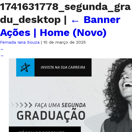
1741631778_segunda_gra
du_desktop
|
←
Banner
Ações | Home (Novo)
Fernada Iana Souza
|
10 de março de 2025
←
→