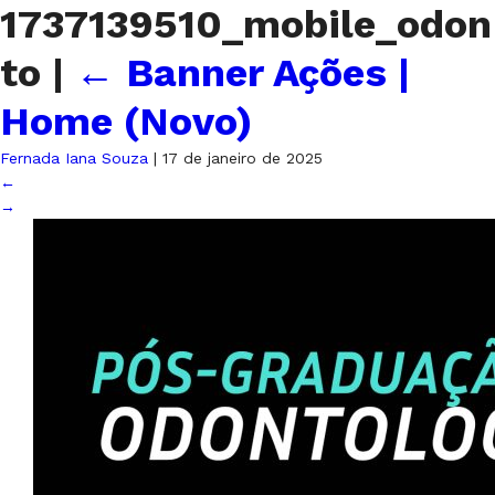
1737139510_mobile_odon
to
|
←
Banner Ações |
Home (Novo)
Fernada Iana Souza
|
17 de janeiro de 2025
←
→