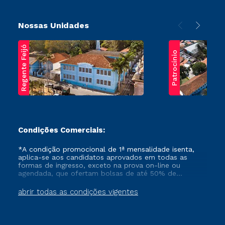
Nossas Unidades
Regente Feijó
Patrocínio
Condições Comerciais:
*A condição promocional de 1ª mensalidade isenta,
aplica-se aos candidatos aprovados em todas as
formas de ingresso, exceto na prova on-line ou
agendada, que ofertam bolsas de até 50% de
desconto, ambos ingressantes no semestre vigente,
que ainda não tenham efetivado e/ou não tenham
abrir todas as condições vigentes
cancelado ou trancado sua matrícula em uma das
Instituições da Cruzeiro do Sul Educacional, no
período de um ano. Tais condições não se aplicam
aos cursos de Medicina, e também para matriculados