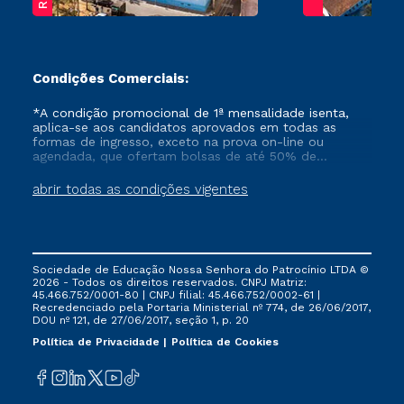
Condições Comerciais:
*A condição promocional de 1ª mensalidade isenta,
aplica-se aos candidatos aprovados em todas as
formas de ingresso, exceto na prova on-line ou
agendada, que ofertam bolsas de até 50% de
desconto, ambos ingressantes no semestre vigente,
que ainda não tenham efetivado e/ou não tenham
abrir todas as condições vigentes
cancelado ou trancado sua matrícula em uma das
Instituições da Cruzeiro do Sul Educacional, no
período de um ano. Tais condições não se aplicam
aos cursos de Medicina, e também para matriculados
via FIES, Prouni e outros programas governamentais, e
Sociedade de Educação Nossa Senhora do Patrocínio LTDA ©
não se acumula com nenhuma outra campanha
2026 - Todos os direitos reservados. CNPJ Matriz:
ofertada pela Instituição.
45.466.752/0001-80 | CNPJ filial: 45.466.752/0002-61 |
Recredenciado pela Portaria Ministerial nº 774, de 26/06/2017,
DOU nº 121, de 27/06/2017, seção 1, p. 20
Política de Privacidade
Política de Cookies