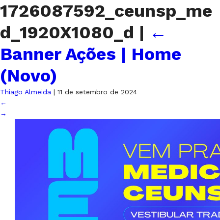
1726087592_ceunsp_me
d_1920X1080_d
|
←
Banner Ações | Home
(Novo)
Thiago Almeida
|
11 de setembro de 2024
←
→