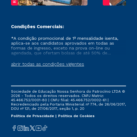
Condições Comerciais:
*A condição promocional de 1ª mensalidade isenta,
aplica-se aos candidatos aprovados em todas as
formas de ingresso, exceto na prova on-line ou
agendada, que ofertam bolsas de até 50% de
desconto, ambos ingressantes no semestre vigente,
que ainda não tenham efetivado e/ou não tenham
abrir todas as condições vigentes
cancelado ou trancado sua matrícula em uma das
Instituições da Cruzeiro do Sul Educacional, no
período de um ano. Tais condições não se aplicam
aos cursos de Medicina, e também para matriculados
via FIES, Prouni e outros programas governamentais, e
Sociedade de Educação Nossa Senhora do Patrocínio LTDA ©
não se acumula com nenhuma outra campanha
2026 - Todos os direitos reservados. CNPJ Matriz:
ofertada pela Instituição.
45.466.752/0001-80 | CNPJ filial: 45.466.752/0002-61 |
Recredenciado pela Portaria Ministerial nº 774, de 26/06/2017,
DOU nº 121, de 27/06/2017, seção 1, p. 20
Política de Privacidade
Política de Cookies