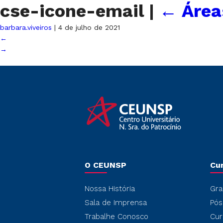
cse-icone-email
|
←
Área
barbara.viveiros
|
4 de julho de 2021
←
→
O CEUNSP
Cu
Nossa História
Gra
Sala de Imprensa
Pós
Trabalhe Conosco
Cur