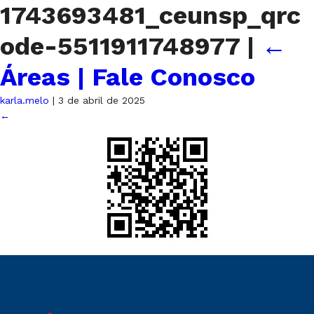
1743693481_ceunsp_qrc
ode-5511911748977
|
←
Áreas | Fale Conosco
karla.melo
|
3 de abril de 2025
←