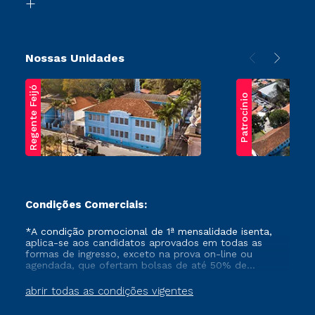
Transferência
Nossas Unidades
Regente Feijó
Patrocínio
Condições Comerciais:
*A condição promocional de 1ª mensalidade isenta,
aplica-se aos candidatos aprovados em todas as
formas de ingresso, exceto na prova on-line ou
agendada, que ofertam bolsas de até 50% de
desconto, ambos ingressantes no semestre vigente,
que ainda não tenham efetivado e/ou não tenham
abrir todas as condições vigentes
cancelado ou trancado sua matrícula em uma das
Instituições da Cruzeiro do Sul Educacional, no