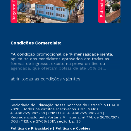
Regente Feijó
Patrocínio
Condições Comerciais:
*A condição promocional de 1ª mensalidade isenta,
aplica-se aos candidatos aprovados em todas as
formas de ingresso, exceto na prova on-line ou
agendada, que ofertam bolsas de até 50% de
desconto, ambos ingressantes no semestre vigente,
que ainda não tenham efetivado e/ou não tenham
abrir todas as condições vigentes
cancelado ou trancado sua matrícula em uma das
Instituições da Cruzeiro do Sul Educacional, no
período de um ano. Tais condições não se aplicam
aos cursos de Medicina, e também para matriculados
via FIES, Prouni e outros programas governamentais, e
Sociedade de Educação Nossa Senhora do Patrocínio LTDA ©
não se acumula com nenhuma outra campanha
2026 - Todos os direitos reservados. CNPJ Matriz:
ofertada pela Instituição.
45.466.752/0001-80 | CNPJ filial: 45.466.752/0002-61 |
Recredenciado pela Portaria Ministerial nº 774, de 26/06/2017,
DOU nº 121, de 27/06/2017, seção 1, p. 20
Política de Privacidade
Política de Cookies