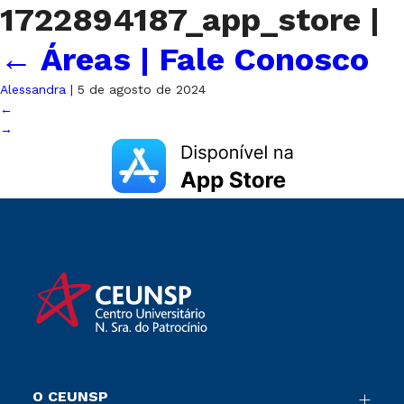
1722894187_app_store
|
←
Áreas | Fale Conosco
Alessandra
|
5 de agosto de 2024
←
→
O CEUNSP