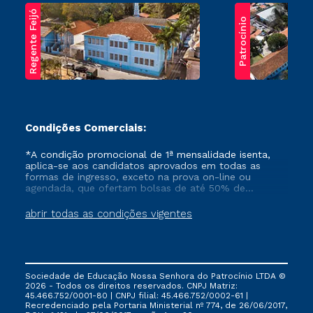
Regente Feijó
Patrocínio
Condições Comerciais:
*A condição promocional de 1ª mensalidade isenta,
aplica-se aos candidatos aprovados em todas as
formas de ingresso, exceto na prova on-line ou
agendada, que ofertam bolsas de até 50% de
desconto, ambos ingressantes no semestre vigente,
que ainda não tenham efetivado e/ou não tenham
abrir todas as condições vigentes
cancelado ou trancado sua matrícula em uma das
Instituições da Cruzeiro do Sul Educacional, no
período de um ano. Tais condições não se aplicam
aos cursos de Medicina, e também para matriculados
via FIES, Prouni e outros programas governamentais, e
Sociedade de Educação Nossa Senhora do Patrocínio LTDA ©
não se acumula com nenhuma outra campanha
2026 - Todos os direitos reservados. CNPJ Matriz:
ofertada pela Instituição.
45.466.752/0001-80 | CNPJ filial: 45.466.752/0002-61 |
Recredenciado pela Portaria Ministerial nº 774, de 26/06/2017,