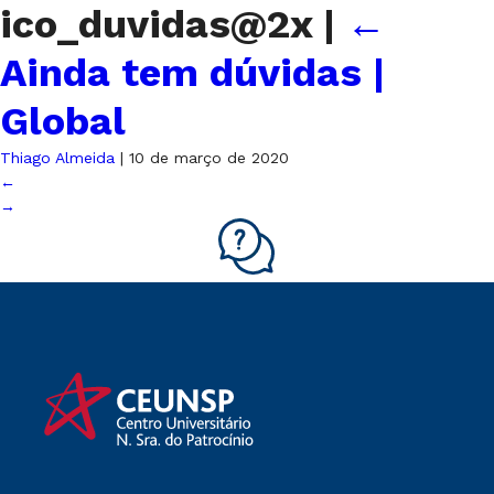
ico_duvidas@2x
|
←
Ainda tem dúvidas |
Global
Thiago Almeida
|
10 de março de 2020
←
→