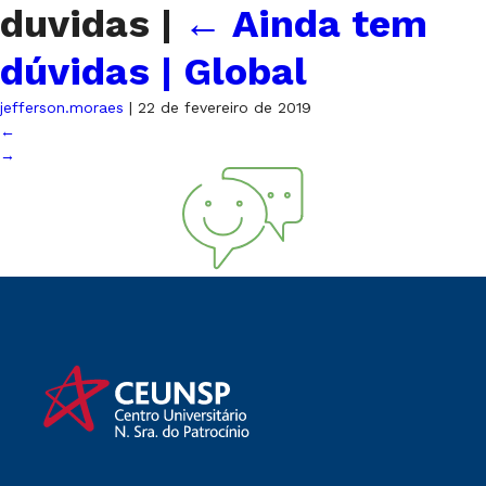
duvidas
|
←
Ainda tem
dúvidas | Global
jefferson.moraes
|
22 de fevereiro de 2019
←
→