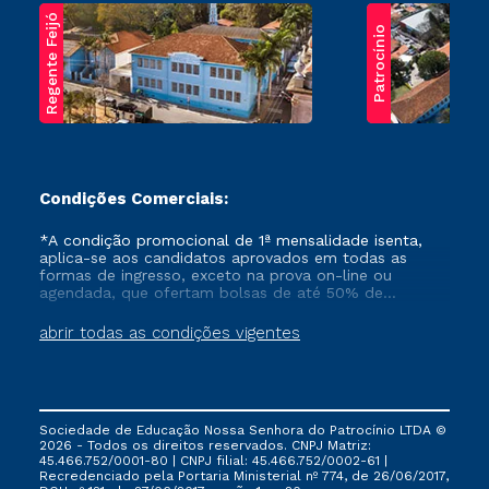
Regente Feijó
Patrocínio
Condições Comerciais:
*A condição promocional de 1ª mensalidade isenta,
aplica-se aos candidatos aprovados em todas as
formas de ingresso, exceto na prova on-line ou
agendada, que ofertam bolsas de até 50% de
desconto, ambos ingressantes no semestre vigente,
que ainda não tenham efetivado e/ou não tenham
abrir todas as condições vigentes
cancelado ou trancado sua matrícula em uma das
Instituições da Cruzeiro do Sul Educacional, no
período de um ano. Tais condições não se aplicam
aos cursos de Medicina, e também para matriculados
via FIES, Prouni e outros programas governamentais, e
Sociedade de Educação Nossa Senhora do Patrocínio LTDA ©
não se acumula com nenhuma outra campanha
2026 - Todos os direitos reservados. CNPJ Matriz:
ofertada pela Instituição.
45.466.752/0001-80 | CNPJ filial: 45.466.752/0002-61 |
Recredenciado pela Portaria Ministerial nº 774, de 26/06/2017,