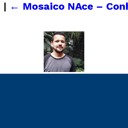
3
|
←
Mosaico NAce – Con