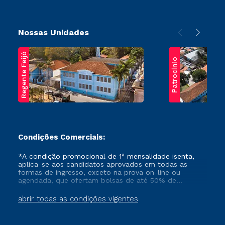
Nossas Unidades
Regente Feijó
Patrocínio
Condições Comerciais:
*A condição promocional de 1ª mensalidade isenta,
aplica-se aos candidatos aprovados em todas as
formas de ingresso, exceto na prova on-line ou
agendada, que ofertam bolsas de até 50% de
desconto, ambos ingressantes no semestre vigente,
que ainda não tenham efetivado e/ou não tenham
abrir todas as condições vigentes
cancelado ou trancado sua matrícula em uma das
Instituições da Cruzeiro do Sul Educacional, no
período de um ano. Tais condições não se aplicam