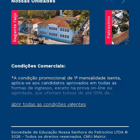
Nossas Unidades
Regente Feijó
Patrocínio
Condições Comerciais:
*A condição promocional de 1ª mensalidade isenta,
aplica-se aos candidatos aprovados em todas as
formas de ingresso, exceto na prova on-line ou
agendada, que ofertam bolsas de até 50% de
desconto, ambos ingressantes no semestre vigente,
que ainda não tenham efetivado e/ou não tenham
abrir todas as condições vigentes
cancelado ou trancado sua matrícula em uma das
Instituições da Cruzeiro do Sul Educacional, no
período de um ano. Tais condições não se aplicam
aos cursos de Medicina, e também para matriculados
via FIES, Prouni e outros programas governamentais, e
Sociedade de Educação Nossa Senhora do Patrocínio LTDA ©
não se acumula com nenhuma outra campanha
2026 - Todos os direitos reservados. CNPJ Matriz:
ofertada pela Instituição.