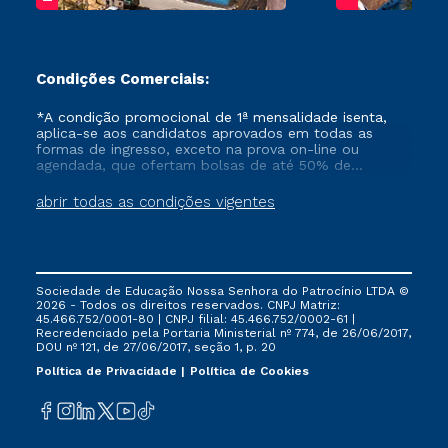
Condições Comerciais:
*A condição promocional de 1ª mensalidade isenta,
aplica-se aos candidatos aprovados em todas as
formas de ingresso, exceto na prova on-line ou
agendada, que ofertam bolsas de até 50% de
desconto, ambos ingressantes no semestre vigente,
que ainda não tenham efetivado e/ou não tenham
abrir todas as condições vigentes
cancelado ou trancado sua matrícula em uma das
Instituições da Cruzeiro do Sul Educacional, no
período de um ano. Tais condições não se aplicam
aos cursos de Medicina, e também para matriculados
via FIES, Prouni e outros programas governamentais, e
Sociedade de Educação Nossa Senhora do Patrocínio LTDA ©
não se acumula com nenhuma outra campanha
2026 - Todos os direitos reservados. CNPJ Matriz:
ofertada pela Instituição.
45.466.752/0001-80 | CNPJ filial: 45.466.752/0002-61 |
Recredenciado pela Portaria Ministerial nº 774, de 26/06/2017,
DOU nº 121, de 27/06/2017, seção 1, p. 20
Política de Privacidade
Política de Cookies