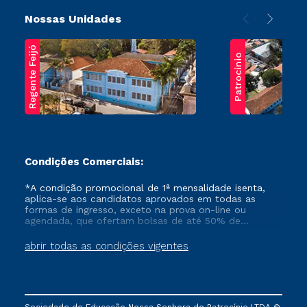
Nossas Unidades
Regente Feijó
Patrocínio
Condições Comerciais:
*A condição promocional de 1ª mensalidade isenta,
aplica-se aos candidatos aprovados em todas as
formas de ingresso, exceto na prova on-line ou
agendada, que ofertam bolsas de até 50% de
desconto, ambos ingressantes no semestre vigente,
que ainda não tenham efetivado e/ou não tenham
abrir todas as condições vigentes
cancelado ou trancado sua matrícula em uma das
Instituições da Cruzeiro do Sul Educacional, no
período de um ano. Tais condições não se aplicam
aos cursos de Medicina, e também para matriculados
via FIES, Prouni e outros programas governamentais, e