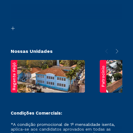
Ingresso via Enem
Canais de Atendimento
Retorne ao Curso
Acessibilidade
Segunda Graduação
Biblioteca
Transferência
Nossas Unidades
Regente Feijó
Patrocínio
Condições Comerciais:
*A condição promocional de 1ª mensalidade isenta,
aplica-se aos candidatos aprovados em todas as