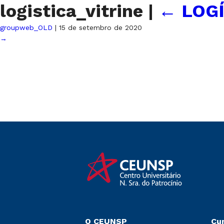
logistica_vitrine
|
←
LOG
groupweb_OLD
|
15 de setembro de 2020
→
O CEUNSP
Cu