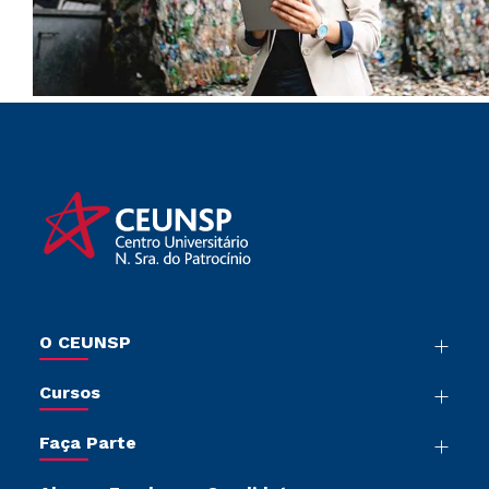
O CEUNSP
Nossa História
Cursos
Sala de Imprensa
Graduação
Trabalhe Conosco
Faça Parte
Pós-Graduação
Sou Colaborador
Vestibular Mérito
Cursos de Medicina