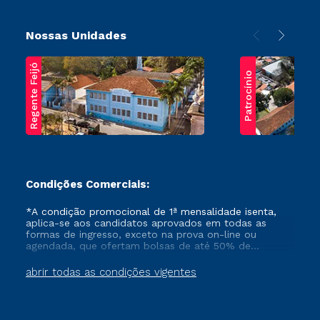
Nossas Unidades
Regente Feijó
Patrocínio
Condições Comerciais:
*A condição promocional de 1ª mensalidade isenta,
aplica-se aos candidatos aprovados em todas as
formas de ingresso, exceto na prova on-line ou
agendada, que ofertam bolsas de até 50% de
desconto, ambos ingressantes no semestre vigente,
que ainda não tenham efetivado e/ou não tenham
abrir todas as condições vigentes
cancelado ou trancado sua matrícula em uma das
Instituições da Cruzeiro do Sul Educacional, no
período de um ano. Tais condições não se aplicam
aos cursos de Medicina, e também para matriculados