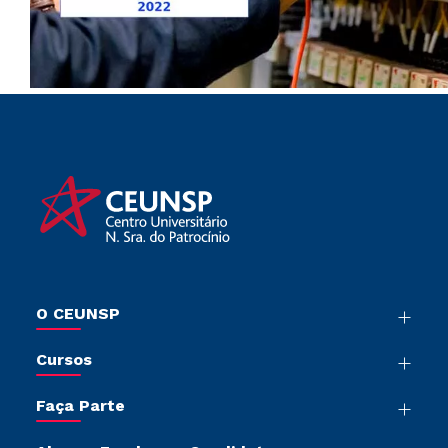
O CEUNSP
Nossa História
Cursos
Sala de Imprensa
Graduação
Trabalhe Conosco
Faça Parte
Pós-Graduação
Sou Colaborador
Vestibular Mérito
Cursos de Medicina