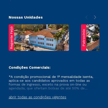
Nossas Unidades
Regente Feijó
Patrocínio
Condições Comerciais:
*A condição promocional de 1ª mensalidade isenta,
aplica-se aos candidatos aprovados em todas as
formas de ingresso, exceto na prova on-line ou
agendada, que ofertam bolsas de até 50% de
desconto, ambos ingressantes no semestre vigente,
que ainda não tenham efetivado e/ou não tenham
abrir todas as condições vigentes
cancelado ou trancado sua matrícula em uma das
Instituições da Cruzeiro do Sul Educacional, no
período de um ano. Tais condições não se aplicam