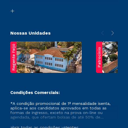
Segunda Graduação
Biblioteca
Transferência
Nossas Unidades
Regente Feijó
Patrocínio
Condições Comerciais:
*A condição promocional de 1ª mensalidade isenta,
aplica-se aos candidatos aprovados em todas as
formas de ingresso, exceto na prova on-line ou
agendada, que ofertam bolsas de até 50% de
desconto, ambos ingressantes no semestre vigente,
que ainda não tenham efetivado e/ou não tenham
abrir todas as condições vigentes