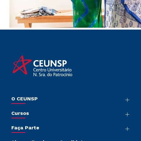
O CEUNSP
Nossa História
Cursos
Sala de Imprensa
Graduação
Trabalhe Conosco
Faça Parte
Pós-Graduação
Sou Colaborador
Vestibular Mérito
Cursos de Medicina