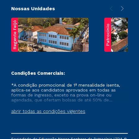
Nossas Unidades
Regente Feijó
Patrocínio
Condições Comerciais:
*A condição promocional de 1ª mensalidade isenta,
aplica-se aos candidatos aprovados em todas as
formas de ingresso, exceto na prova on-line ou
agendada, que ofertam bolsas de até 50% de
desconto, ambos ingressantes no semestre vigente,
que ainda não tenham efetivado e/ou não tenham
abrir todas as condições vigentes
cancelado ou trancado sua matrícula em uma das
Instituições da Cruzeiro do Sul Educacional, no
período de um ano. Tais condições não se aplicam
aos cursos de Medicina, e também para matriculados
via FIES, Prouni e outros programas governamentais, e