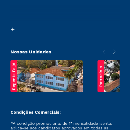
Sou Ex-Aluno
Ingresso via Enem
Canais de Atendimento
Retorne ao Curso
Acessibilidade
Segunda Graduação
Biblioteca
Transferência
Nossas Unidades
Regente Feijó
Patrocínio
Condições Comerciais:
*A condição promocional de 1ª mensalidade isenta,
aplica-se aos candidatos aprovados em todas as