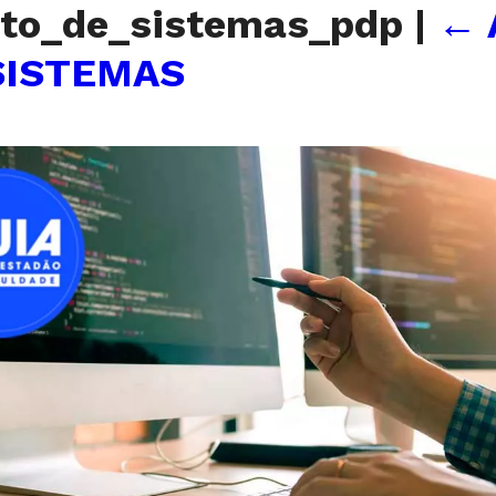
nto_de_sistemas_pdp
|
←
SISTEMAS