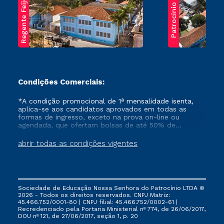
Regente Feijó
Patrocínio
Condições Comerciais:
*A condição promocional de 1ª mensalidade isenta,
aplica-se aos candidatos aprovados em todas as
formas de ingresso, exceto na prova on-line ou
agendada, que ofertam bolsas de até 50% de
desconto, ambos ingressantes no semestre vigente,
que ainda não tenham efetivado e/ou não tenham
abrir todas as condições vigentes
cancelado ou trancado sua matrícula em uma das
Instituições da Cruzeiro do Sul Educacional, no
período de um ano. Tais condições não se aplicam
aos cursos de Medicina, e também para matriculados
via FIES, Prouni e outros programas governamentais, e
Sociedade de Educação Nossa Senhora do Patrocínio LTDA ©
não se acumula com nenhuma outra campanha
2026 - Todos os direitos reservados. CNPJ Matriz:
ofertada pela Instituição.
45.466.752/0001-80 | CNPJ filial: 45.466.752/0002-61 |
Recredenciado pela Portaria Ministerial nº 774, de 26/06/2017,
DOU nº 121, de 27/06/2017, seção 1, p. 20