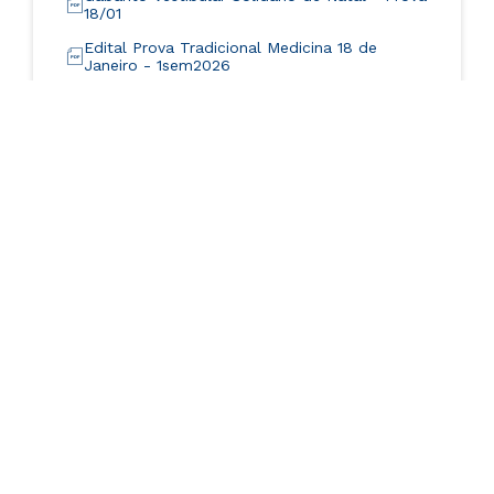
18/01
Edital Prova Tradicional Medicina 18 de
Janeiro - 1sem2026
Não encontrou o arquivo
desejado? Clique no botão
abaixo e realize uma busca
detalhada
Todos os Editais e
Listas
Confira o
Resultado
Confira o resultado da sua Prova de
Medicina.