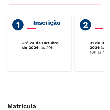
Inscrição
P
Até
23 de Outubro
31 de Out
de 2026
, às 20h
2026
(sába
10h às 14h
Matrícula