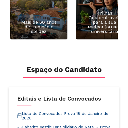
Trilhas
Customizáveis
Mais de 60 anos
para a sua
de tradição e
melhor jornada
solidez
universitária
Espaço do Candidato
Editais e Lista de Convocados
Lista de Convocados Prova 18 de Janeiro de
2026
Gabarito Vestibular Solidário de Natal - Prova