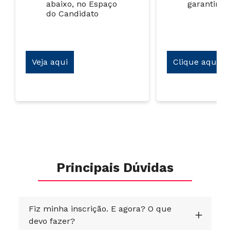
abaixo, no Espaço
garantir s
do Candidato
Veja aqui
Clique aqui
Principais Dúvidas
Fiz minha inscrição. E agora? O que
devo fazer?