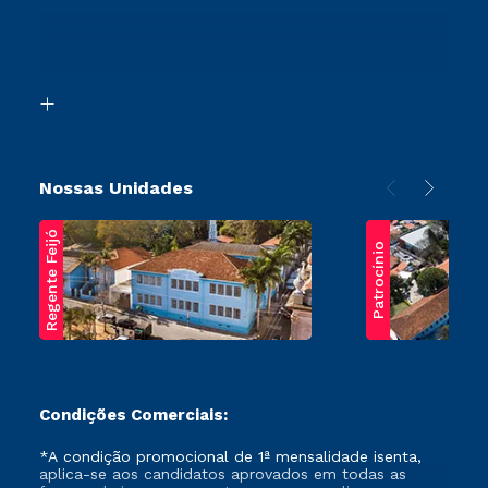
Ingresso via Enem
Canais de Atendimento
Retorne ao Curso
Acessibilidade
Segunda Graduação
Biblioteca
Transferência
Nossas Unidades
Regente Feijó
Patrocínio
Condições Comerciais:
*A condição promocional de 1ª mensalidade isenta,
aplica-se aos candidatos aprovados em todas as