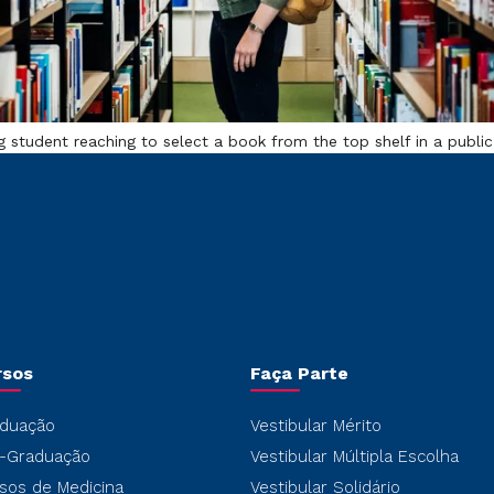
 student reaching to select a book from the top shelf in a public 
rsos
Faça Parte
duação
Vestibular Mérito
-Graduação
Vestibular Múltipla Escolha
sos de Medicina
Vestibular Solidário