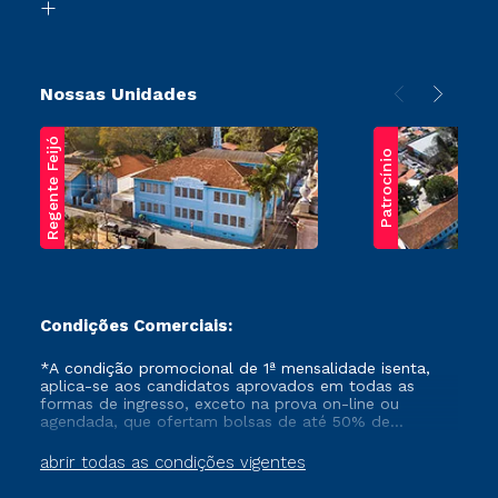
Transferência
Nossas Unidades
Regente Feijó
Patrocínio
Condições Comerciais:
*A condição promocional de 1ª mensalidade isenta,
aplica-se aos candidatos aprovados em todas as
formas de ingresso, exceto na prova on-line ou
agendada, que ofertam bolsas de até 50% de
desconto, ambos ingressantes no semestre vigente,
que ainda não tenham efetivado e/ou não tenham
abrir todas as condições vigentes
cancelado ou trancado sua matrícula em uma das
Instituições da Cruzeiro do Sul Educacional, no