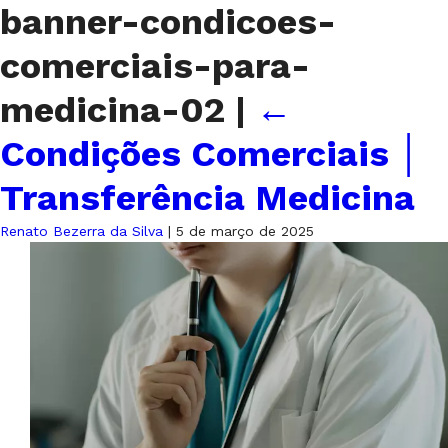
banner-condicoes-
comerciais-para-
medicina-02
|
←
Condições Comerciais │
Transferência Medicina
Renato Bezerra da Silva
|
5 de março de 2025