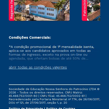
Regente Feijó
Patrocínio
Condições Comerciais:
*A condição promocional de 1ª mensalidade isenta,
aplica-se aos candidatos aprovados em todas as
formas de ingresso, exceto na prova on-line ou
agendada, que ofertam bolsas de até 50% de
desconto, ambos ingressantes no semestre vigente,
que ainda não tenham efetivado e/ou não tenham
abrir todas as condições vigentes
cancelado ou trancado sua matrícula em uma das
Instituições da Cruzeiro do Sul Educacional, no
período de um ano. Tais condições não se aplicam
aos cursos de Medicina, e também para matriculados
via FIES, Prouni e outros programas governamentais, e
Sociedade de Educação Nossa Senhora do Patrocínio LTDA ©
não se acumula com nenhuma outra campanha
2026 - Todos os direitos reservados. CNPJ Matriz:
ofertada pela Instituição.
45.466.752/0001-80 | CNPJ filial: 45.466.752/0002-61 |
Recredenciado pela Portaria Ministerial nº 774, de 26/06/2017,
DOU nº 121, de 27/06/2017, seção 1, p. 20
Política de Privacidade
Política de Cookies