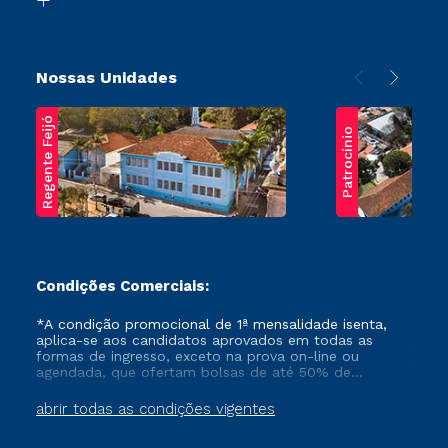
Nossas Unidades
Regente Feijó
Patrocínio
Condições Comerciais:
*A condição promocional de 1ª mensalidade isenta,
aplica-se aos candidatos aprovados em todas as
formas de ingresso, exceto na prova on-line ou
agendada, que ofertam bolsas de até 50% de
desconto, ambos ingressantes no semestre vigente,
que ainda não tenham efetivado e/ou não tenham
abrir todas as condições vigentes
cancelado ou trancado sua matrícula em uma das
Instituições da Cruzeiro do Sul Educacional, no