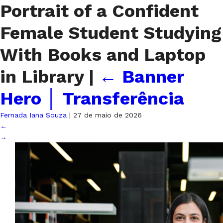
Portrait of a Confident
Female Student Studying
With Books and Laptop
in Library
|
←
Banner
Hero │ Transferência
Fernada Iana Souza
|
27 de maio de 2026
←
→