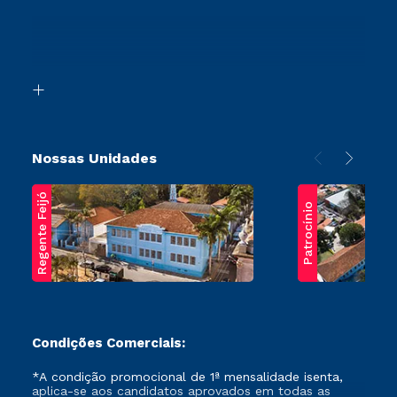
Sou Ex-Aluno
Ingresso via Enem
Canais de Atendimento
Retorne ao Curso
Acessibilidade
Segunda Graduação
Biblioteca
Transferência
Nossas Unidades
Regente Feijó
Patrocínio
Condições Comerciais:
*A condição promocional de 1ª mensalidade isenta,
aplica-se aos candidatos aprovados em todas as