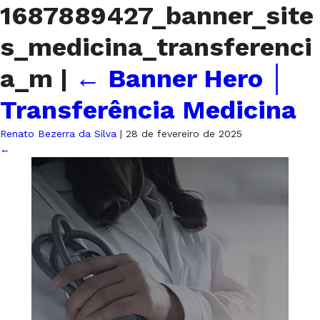
1687889427_banner_site
s_medicina_transferenci
a_m
|
←
Banner Hero │
Transferência Medicina
Renato Bezerra da Silva
|
28 de fevereiro de 2025
←