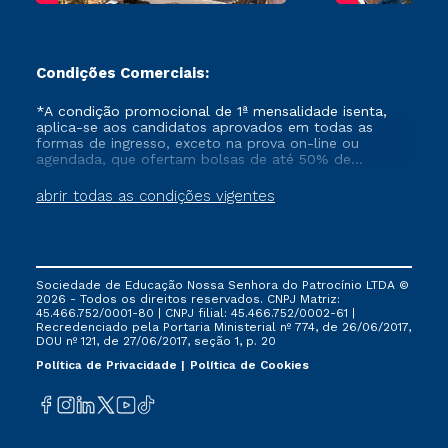
Condições Comerciais:
*A condição promocional de 1ª mensalidade isenta,
aplica-se aos candidatos aprovados em todas as
formas de ingresso, exceto na prova on-line ou
agendada, que ofertam bolsas de até 50% de
desconto, ambos ingressantes no semestre vigente,
que ainda não tenham efetivado e/ou não tenham
abrir todas as condições vigentes
cancelado ou trancado sua matrícula em uma das
Instituições da Cruzeiro do Sul Educacional, no
período de um ano. Tais condições não se aplicam
aos cursos de Medicina, e também para matriculados
via FIES, Prouni e outros programas governamentais, e
Sociedade de Educação Nossa Senhora do Patrocínio LTDA ©
não se acumula com nenhuma outra campanha
2026 - Todos os direitos reservados. CNPJ Matriz:
ofertada pela Instituição.
45.466.752/0001-80 | CNPJ filial: 45.466.752/0002-61 |
Recredenciado pela Portaria Ministerial nº 774, de 26/06/2017,
DOU nº 121, de 27/06/2017, seção 1, p. 20
Política de Privacidade
Política de Cookies