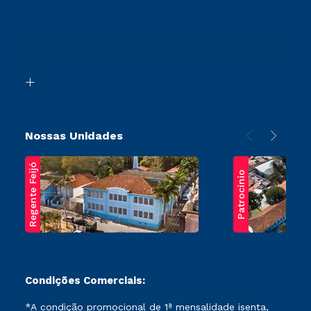
Vestibular Redação
Cursos Profissionalizantes
Sou Ex-Aluno
Ingresso via Enem
Canais de Atendimento
Retorne ao Curso
Acessibilidade
Segunda Graduação
Biblioteca
Transferência
Nossas Unidades
Regente Feijó
Patrocínio
Condições Comerciais:
*A condição promocional de 1ª mensalidade isenta,