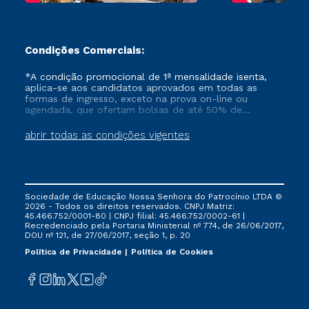
Condições Comerciais:
*A condição promocional de 1ª mensalidade isenta,
aplica-se aos candidatos aprovados em todas as
formas de ingresso, exceto na prova on-line ou
agendada, que ofertam bolsas de até 50% de
desconto, ambos ingressantes no semestre vigente,
que ainda não tenham efetivado e/ou não tenham
abrir todas as condições vigentes
cancelado ou trancado sua matrícula em uma das
Instituições da Cruzeiro do Sul Educacional, no
período de um ano. Tais condições não se aplicam
aos cursos de Medicina, e também para matriculados
via FIES, Prouni e outros programas governamentais, e
Sociedade de Educação Nossa Senhora do Patrocínio LTDA ©
não se acumula com nenhuma outra campanha
2026 - Todos os direitos reservados. CNPJ Matriz:
ofertada pela Instituição.
45.466.752/0001-80 | CNPJ filial: 45.466.752/0002-61 |
Recredenciado pela Portaria Ministerial nº 774, de 26/06/2017,
DOU nº 121, de 27/06/2017, seção 1, p. 20
Política de Privacidade
Política de Cookies