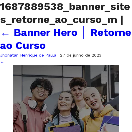
1687889538_banner_site
s_retorne_ao_curso_m
|
←
Banner Hero │ Retorne
ao Curso
Jhonatan Henrique de Paula
|
27 de junho de 2023
←