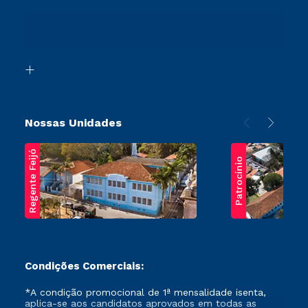
Sou Ex-Aluno
Ingresso via Enem
Canais de Atendimento
Retorne ao Curso
Acessibilidade
Segunda Graduação
Biblioteca
Transferência
Nossas Unidades
Regente Feijó
Patrocínio
Condições Comerciais:
*A condição promocional de 1ª mensalidade isenta,
aplica-se aos candidatos aprovados em todas as