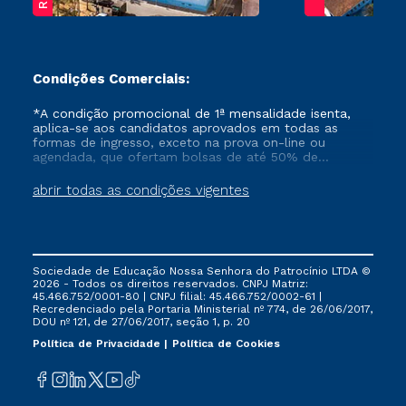
Condições Comerciais:
*A condição promocional de 1ª mensalidade isenta,
aplica-se aos candidatos aprovados em todas as
formas de ingresso, exceto na prova on-line ou
agendada, que ofertam bolsas de até 50% de
desconto, ambos ingressantes no semestre vigente,
que ainda não tenham efetivado e/ou não tenham
abrir todas as condições vigentes
cancelado ou trancado sua matrícula em uma das
Instituições da Cruzeiro do Sul Educacional, no
período de um ano. Tais condições não se aplicam
aos cursos de Medicina, e também para matriculados
via FIES, Prouni e outros programas governamentais, e
Sociedade de Educação Nossa Senhora do Patrocínio LTDA ©
não se acumula com nenhuma outra campanha
2026 - Todos os direitos reservados. CNPJ Matriz:
ofertada pela Instituição.
45.466.752/0001-80 | CNPJ filial: 45.466.752/0002-61 |
Recredenciado pela Portaria Ministerial nº 774, de 26/06/2017,
DOU nº 121, de 27/06/2017, seção 1, p. 20
Política de Privacidade
Política de Cookies