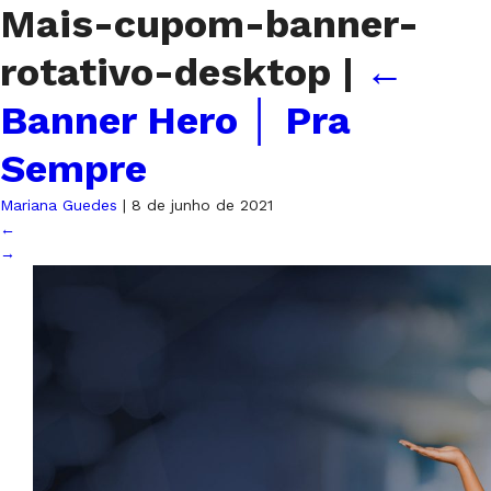
Mais-cupom-banner-
rotativo-desktop
|
←
Banner Hero │ Pra
Sempre
Mariana Guedes
|
8 de junho de 2021
←
→