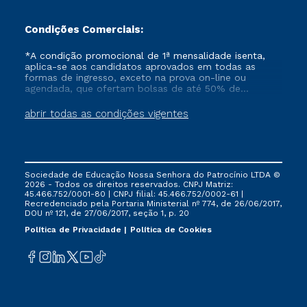
Condições Comerciais:
*A condição promocional de 1ª mensalidade isenta,
aplica-se aos candidatos aprovados em todas as
formas de ingresso, exceto na prova on-line ou
agendada, que ofertam bolsas de até 50% de
desconto, ambos ingressantes no semestre vigente,
que ainda não tenham efetivado e/ou não tenham
abrir todas as condições vigentes
cancelado ou trancado sua matrícula em uma das
Instituições da Cruzeiro do Sul Educacional, no
período de um ano. Tais condições não se aplicam
aos cursos de Medicina, e também para matriculados
via FIES, Prouni e outros programas governamentais, e
Sociedade de Educação Nossa Senhora do Patrocínio LTDA ©
não se acumula com nenhuma outra campanha
2026 - Todos os direitos reservados. CNPJ Matriz:
ofertada pela Instituição.
45.466.752/0001-80 | CNPJ filial: 45.466.752/0002-61 |
Recredenciado pela Portaria Ministerial nº 774, de 26/06/2017,
DOU nº 121, de 27/06/2017, seção 1, p. 20
Política de Privacidade
Política de Cookies