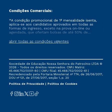
Condições Comerciais:
*A condição promocional de 1ª mensalidade isenta,
aplica-se aos candidatos aprovados em todas as
formas de ingresso, exceto na prova on-line ou
agendada, que ofertam bolsas de até 50% de
desconto, ambos ingressantes no semestre vigente,
que ainda não tenham efetivado e/ou não tenham
abrir todas as condições vigentes
cancelado ou trancado sua matrícula em uma das
Instituições da Cruzeiro do Sul Educacional, no
período de um ano. Tais condições não se aplicam
aos cursos de Medicina, e também para matriculados
via FIES, Prouni e outros programas governamentais, e
Sociedade de Educação Nossa Senhora do Patrocínio LTDA ©
não se acumula com nenhuma outra campanha
2026 - Todos os direitos reservados. CNPJ Matriz:
ofertada pela Instituição.
45.466.752/0001-80 | CNPJ filial: 45.466.752/0002-61 |
Recredenciado pela Portaria Ministerial nº 774, de 26/06/2017,
DOU nº 121, de 27/06/2017, seção 1, p. 20
Política de Privacidade
Política de Cookies