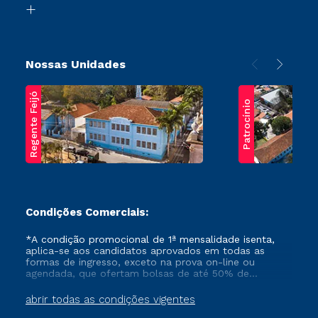
Transferência
Nossas Unidades
Regente Feijó
Patrocínio
Condições Comerciais:
*A condição promocional de 1ª mensalidade isenta,
aplica-se aos candidatos aprovados em todas as
formas de ingresso, exceto na prova on-line ou
agendada, que ofertam bolsas de até 50% de
desconto, ambos ingressantes no semestre vigente,
que ainda não tenham efetivado e/ou não tenham
abrir todas as condições vigentes
cancelado ou trancado sua matrícula em uma das