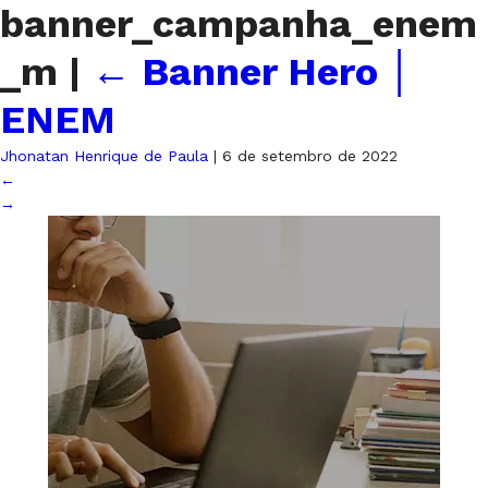
banner_campanha_enem
_m
|
←
Banner Hero │
ENEM
Jhonatan Henrique de Paula
|
6 de setembro de 2022
←
→