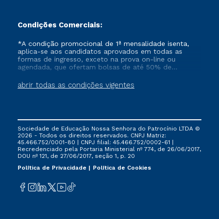
Condições Comerciais:
*A condição promocional de 1ª mensalidade isenta,
aplica-se aos candidatos aprovados em todas as
formas de ingresso, exceto na prova on-line ou
agendada, que ofertam bolsas de até 50% de
desconto, ambos ingressantes no semestre vigente,
que ainda não tenham efetivado e/ou não tenham
abrir todas as condições vigentes
cancelado ou trancado sua matrícula em uma das
Instituições da Cruzeiro do Sul Educacional, no
período de um ano. Tais condições não se aplicam
aos cursos de Medicina, e também para matriculados
via FIES, Prouni e outros programas governamentais, e
Sociedade de Educação Nossa Senhora do Patrocínio LTDA ©
não se acumula com nenhuma outra campanha
2026 - Todos os direitos reservados. CNPJ Matriz:
ofertada pela Instituição.
45.466.752/0001-80 | CNPJ filial: 45.466.752/0002-61 |
Recredenciado pela Portaria Ministerial nº 774, de 26/06/2017,
DOU nº 121, de 27/06/2017, seção 1, p. 20
Política de Privacidade
Política de Cookies