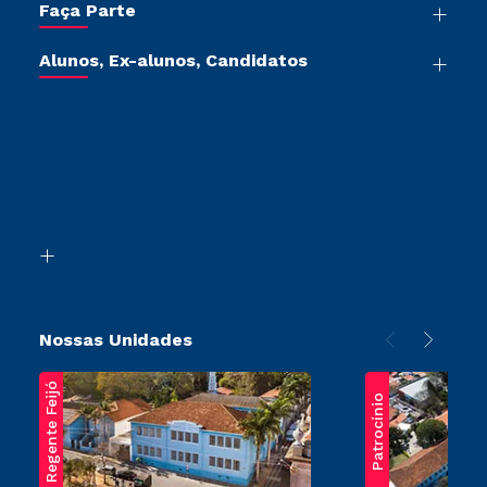
Faça Parte
Pós-Graduação
Sou Colaborador
Vestibular Mérito
Cursos de Medicina
Tour Presencial
Alunos, Ex-alunos, Candidatos
Vestibular Múltipla Escolha
Cursos Livres
Sou Aluno
Ética e Integridade
Vestibular Solidário
Cursos Técnicos
Sou Candidato
Proteção de dados
Vestibular Redação
Cursos Profissionalizantes
Sou Ex-Aluno
Ingresso via Enem
Canais de Atendimento
Retorne ao Curso
Acessibilidade
Segunda Graduação
Biblioteca
Transferência
Nossas Unidades
Regente Feijó
Patrocínio