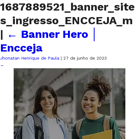
1687889521_banner_site
s_ingresso_ENCCEJA_m
|
←
Banner Hero │
Encceja
Jhonatan Henrique de Paula
|
27 de junho de 2023
←