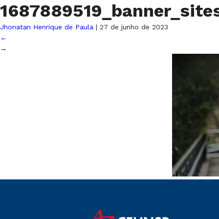
1687889519_banner_sit
Jhonatan Henrique de Paula
|
27 de junho de 2023
←
→