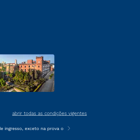
abrir todas as condições vigentes
ingresso, exceto na prova on-line ou agendada, que ofertam bols
**Semipresencial é um formato do E