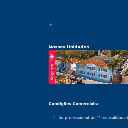
Nossas Unidades
Regente Feijó
Condições Comerciais:
poderão sofrer alterações nos períodos de rematrícula conforme 
*A condição promocional de 1ª mensalidade ise