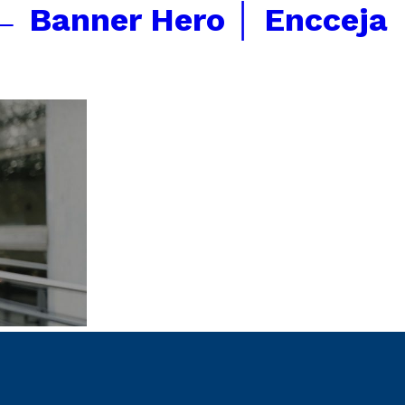
←
Banner Hero │ Encceja