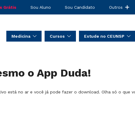
s Grátis
Sou Aluno
Sou Candidato
Outros
Medicina
Cursos
Estude no CEUNSP
esmo o App Duda!
ivo está no ar e você já pode fazer o download. Olha só o que v