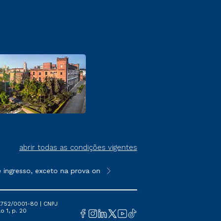
abrir todas as condições vigentes
gresso, exceto na prova on-line ou agendada, que ofertam bolsa
**Semipresencial é um formato do E
.752/0001-80 | CNPJ
o 1, p. 20