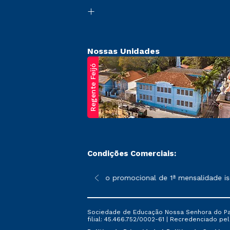
Nossas Unidades
Regente Feijó
Condições Comerciais:
poderão sofrer alterações nos períodos de rematrícula conforme 
*A condição promocional de 1ª mensalidade isent
Sociedade de Educação Nossa Senhora do Patr
filial: 45.466.752/0002-61 | Recredenciado pela